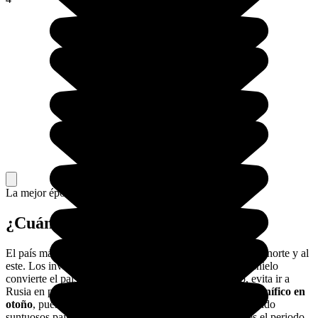
La mejor época para ir.
¿Cuándo viajar a Rusia?
El país más grande del mundo ofrece un clima muy frío al norte y al
este. Los inviernos son muy fríos y, en primavera, el deshielo
convierte el país un barrizal generalizado. Por lo tanto, evita ir a
Rusia en primavera, hay demasiado barro.
El país es magnífico en
otoño
, pues los colores de la naturaleza cambian, ofreciendo
suntuosos paisajes. E, incluso si el invierno es glacial, es el periodo