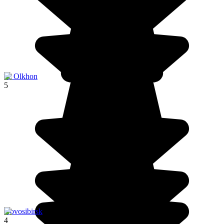
île Olkhon
5
Novosibirsk
4