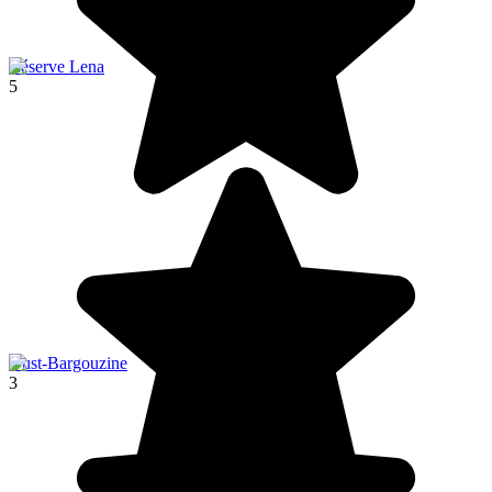
Réserve Lena
5
Oust-Bargouzine
3