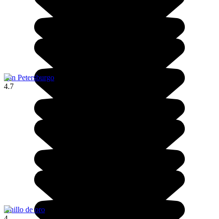
San Petersburgo
4.7
Anillo de oro
4