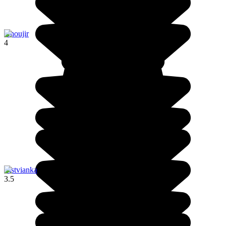
Khoujir
4
Listvianka
3.5