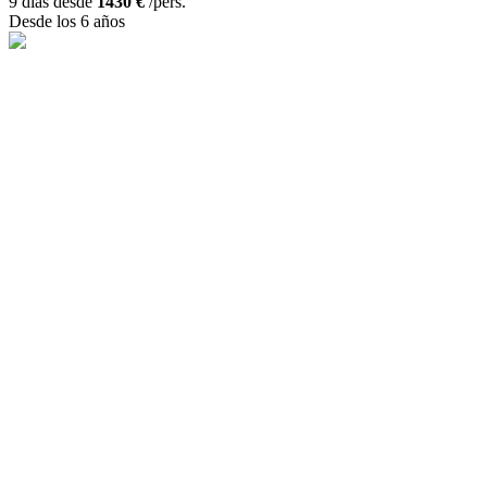
9 días desde
1430 €
/pers.
Desde los 6 años