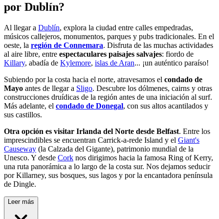
por Dublín?
Al llegar a
Dublín
, explora la ciudad entre calles empedradas,
músicos callejeros, monumentos, parques y pubs tradicionales. En el
oeste, la
región de Connemara
. Disfruta de las muchas actividades
al aire libre, entre
espectaculares paisajes salvajes
: fiordo de
Killary
, abadía de
Kylemore
,
islas de Aran
... ¡un auténtico paraíso!
Subiendo por la costa hacia el norte, atravesamos el
condado de
Mayo
antes de llegar a
Sligo
. Descubre los dólmenes, cairns y otras
construcciones druídicas de la región antes de una iniciación al surf.
Más adelante, el
condado de Donegal
, con sus altos acantilados y
sus castillos.
Otra opción es visitar Irlanda del Norte desde Belfast
. Entre los
imprescindibles se encuentran Carrick-a-rede Island y el
Giant's
Causeway
(la Calzada del Gigante), patrimonio mundial de la
Unesco. Y desde
Cork
nos dirigimos hacia la famosa Ring of Kerry,
una ruta panorámica a lo largo de la costa sur. Nos dejamos seducir
por Killarney, sus bosques, sus lagos y por la encantadora península
de Dingle.
Leer más