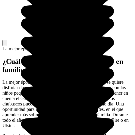
La mejor época para ir.
¿Cuál es la mejor época para visitar en
familia con niños?
La mejor época es
entre mayo y agosto
, sobre todo si se quiere
disfrutar de un recorrido por Irlanda haciendo senderismo con los
niños pequeños o no tan pequeños. Sin embargo, hay que tener en
cuenta el cambiante clima de Irlanda, donde los claros y los
chubascos pueden sucederse varias veces en un mismo día. Una
oportunidad para refugiarse en un centro de visitantes, en el que
aprender más sobre el país mientras os divertís en familia. Durante
todo el año, es posible encontrar momentos especiales en Eire o en
Ulster.