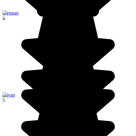
Cleggan
4
Cavan
5