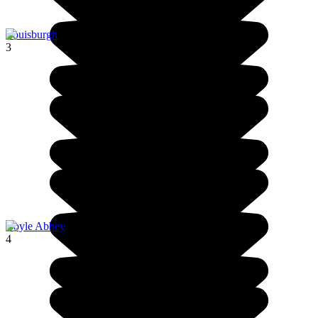
Louisburgh
3
Boyle Abbey
4