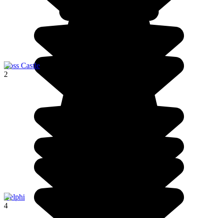
Ross Castle
2
Delphi
4