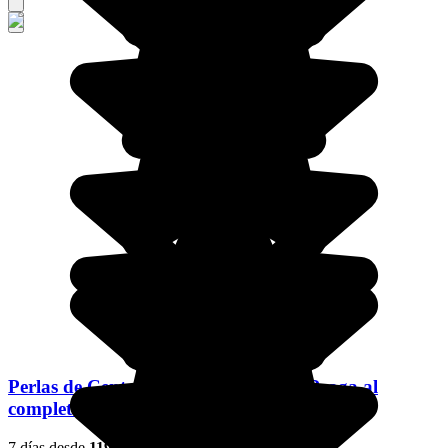
Perlas de Centroeuropa: Cracovia y Praga al
completo
7 días desde
1195 €
/pers.