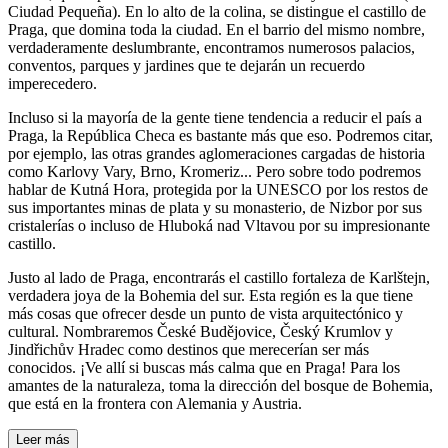
Ciudad Pequeña). En lo alto de la colina, se distingue el castillo de
Praga, que domina toda la ciudad. En el barrio del mismo nombre,
verdaderamente deslumbrante, encontramos numerosos palacios,
conventos, parques y jardines que te dejarán un recuerdo
imperecedero.
Incluso si la mayoría de la gente tiene tendencia a reducir el país a
Praga, la República Checa es bastante más que eso. Podremos citar,
por ejemplo, las otras grandes aglomeraciones cargadas de historia
como Karlovy Vary, Brno, Kromeriz... Pero sobre todo podremos
hablar de Kutná Hora, protegida por la UNESCO por los restos de
sus importantes minas de plata y su monasterio, de Nizbor por sus
cristalerías o incluso de Hluboká nad Vltavou por su impresionante
castillo.
Justo al lado de Praga, encontrarás el castillo fortaleza de Karlštejn,
verdadera joya de la Bohemia del sur. Esta región es la que tiene
más cosas que ofrecer desde un punto de vista arquitectónico y
cultural. Nombraremos České Budějovice, Český Krumlov y
Jindřichův Hradec como destinos que merecerían ser más
conocidos. ¡Ve allí si buscas más calma que en Praga! Para los
amantes de la naturaleza, toma la dirección del bosque de Bohemia,
que está en la frontera con Alemania y Austria.
Leer más