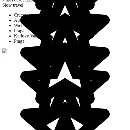
Slow travel
Cracovia
Auschwitz
Wieliczka
Praga
Karlovy Vary
Praga