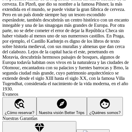
cerveza. En Plzeň, que dio su nombre a la famosa Pilsner, la más
extendida en el mundo, se puede visitar la gran fábrica de cerveza.
Pero en un país donde siempre hay un tesoro escondido
esperándote, también descubrirás un centro histórico con un encanto
innegable y una de las sinagogas más grandes de Europa. Por otra
parte, no se debe cometer el error de dejar la República Checa sin
haber visitado al menos uno de sus numerosos castillos. En Praga,
por ejemplo, el Castillo Karlstejn es digno de los libros de texto
sobre historia medieval, con sus murallas y almenas que dan cerca
del calabozo. Lejos de la capital hacia el este, penetrando en
Moravia, descubrirás hermosos paisajes de bosques, algunos de
Europa todavía habitan osos vivos en la naturaleza y las ciudades de
Olomouc, encantadora con su palacios y fuentes barrocas y Brno, la
segunda ciudad más grande, cuyo patrimonio arquitectónico se
extiende desde el siglo XIII hasta el siglo XX, con la famosa Villa
Tugendhat, considerada el nacimiento de la vida moderna, en el año
1930.
Evaneos
¿Cómo reservar?
Nuestra visión Better Trips
¿Quiénes somos?
Nuestras Garantías