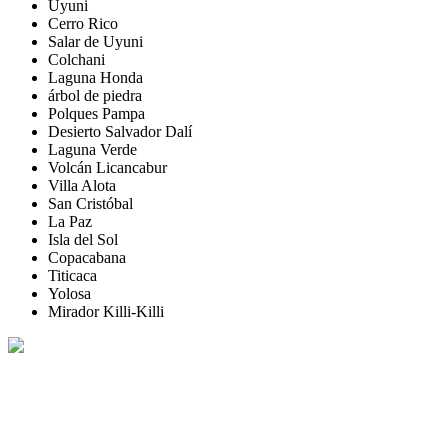
Uyuni
Cerro Rico
Salar de Uyuni
Colchani
Laguna Honda
árbol de piedra
Polques Pampa
Desierto Salvador Dalí
Laguna Verde
Volcán Licancabur
Villa Alota
San Cristóbal
La Paz
Isla del Sol
Copacabana
Titicaca
Yolosa
Mirador Killi-Killi