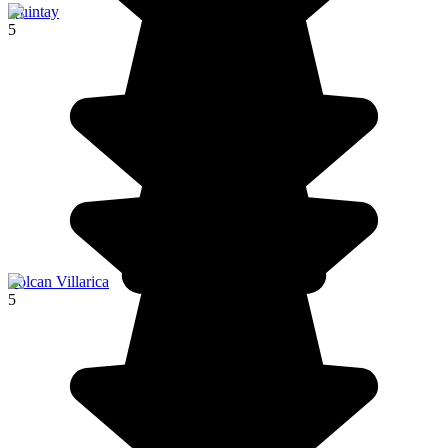
Quintay
5
Volcan Villarica
5