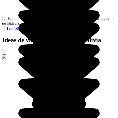
La Isla del Sol es la isla más grande del lago Titicaca y forma parte
de Bolivia.
1
2
3
4
5
6
Ideas de viajes organizados a Bolivia