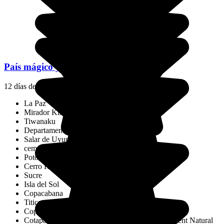
País mágico y diverso
12 días desde
2459 €
/pers.
La Paz
Mirador Killi-Killi
Tiwanaku
Departamento de La Paz
Salar de Uyuni
cementerio de trenes
Potosí
Cerro Rico
Sucre
Isla del Sol
Copacabana
Titicaca
Copacabana
Cotapata National Park and Integrated Management Natural