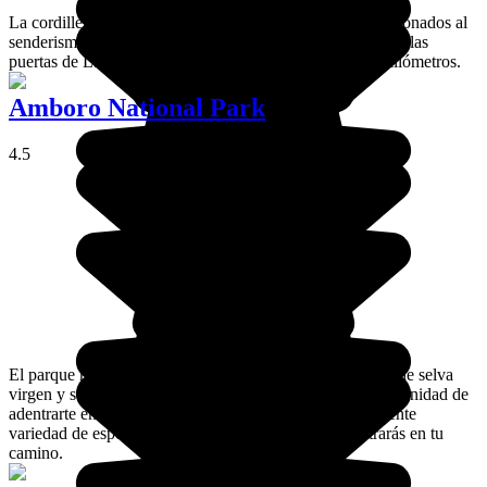
La cordillera Real es una llamada irresistible para los aficionados al
senderismo de alta montaña. Esta cordillera se encuentra a las
puertas de La Paz y se extiende a lo largo de unos 200 kilómetros.
Amboro National Park
4.5
El parque nacional de Amboró ofrece 400 000 hectáreas de selva
virgen y se encuentra a 100 km de Sucre. Esta es tu oportunidad de
adentrarte en una selva hostil y de descubrir la sorprendente
variedad de especies vegetales y animales que encontrarás en tu
camino.