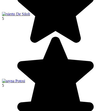
Desierto De Siloli
5
Huayna Potosi
5