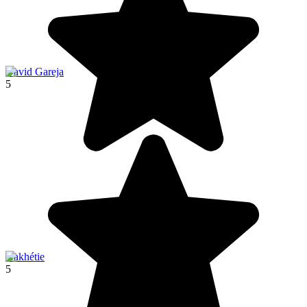
David Gareja
5
Kakhétie
5