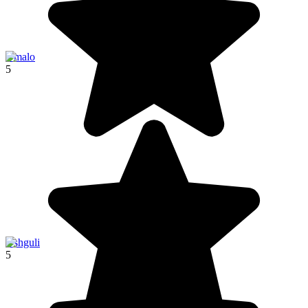
Omalo
5
Ushguli
5