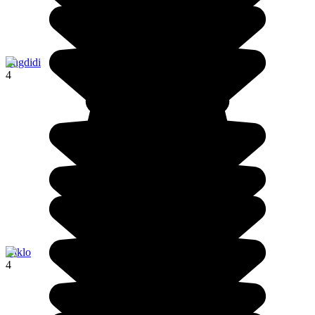
Zugdidi
4
Diklo
4