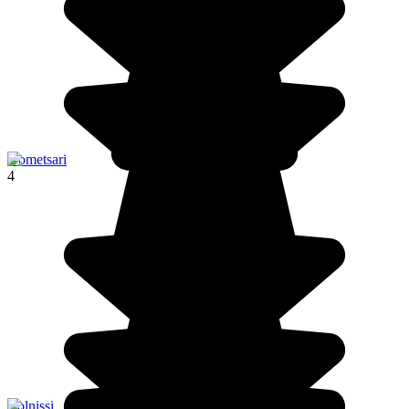
Gometsari
4
Bolnissi