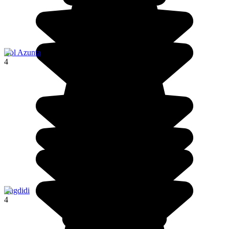
Col Azunta
4
Zugdidi
4