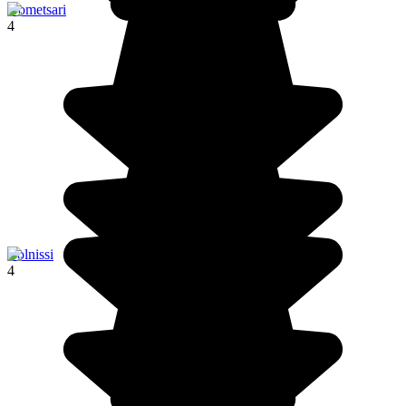
Gometsari
4
Bolnissi
4