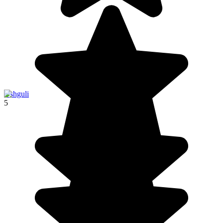
Ushguli
5