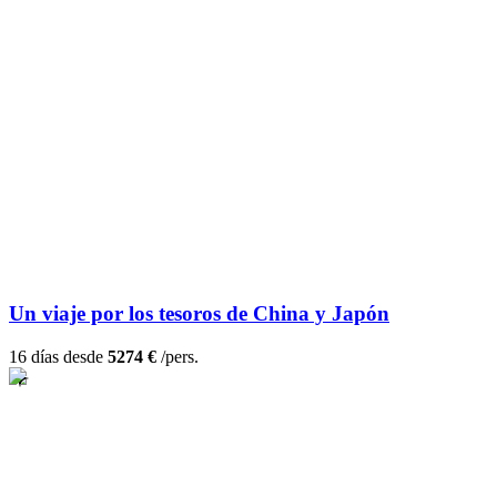
Un viaje por los tesoros de China y Japón
16 días desde
5274 €
/pers.