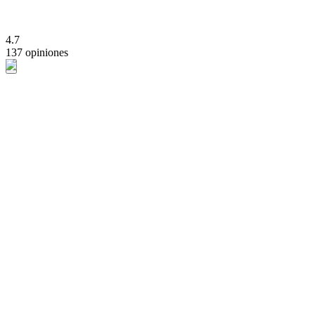
4.7
137 opiniones