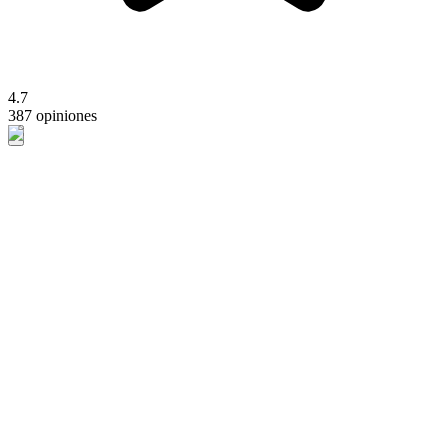
4.7
387 opiniones