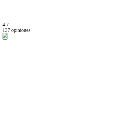
4.7
137 opiniones