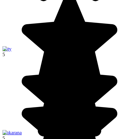
Ifaty
5
Ankarana
5