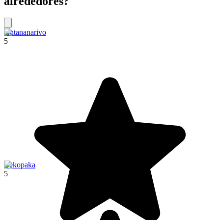
alrededores?
Antananarivo
5
Bekopaka
5