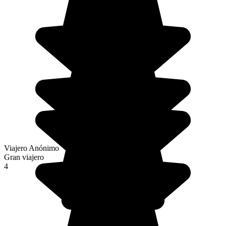
Viajero Anónimo
Gran viajero
4