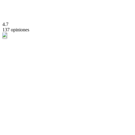
4.7
137 opiniones