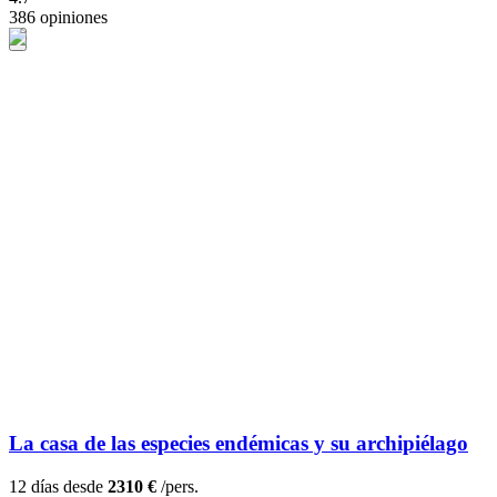
386 opiniones
La casa de las especies endémicas y su archipiélago
12 días desde
2310 €
/pers.