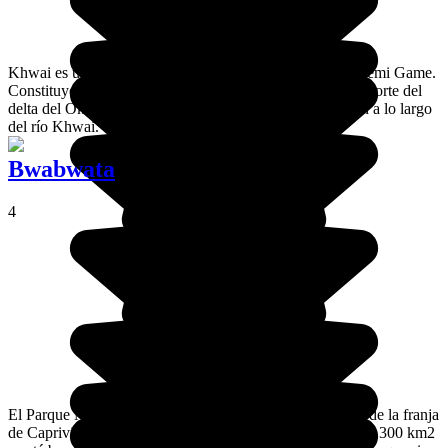
Khwai es una aldea situada en el límite de la reserva Moremi Game.
Constituye un excelente campamento base para visitar el norte del
delta del Okavango. Numerosas cabañas de lujo se sitúan a lo largo
del río Khwai.
Bwabwata
4
El Parque Nacional Bwabwata está ubicado al comienzo de la franja
de Caprivi en Namibia. Creado en 2007, se extiende por 6.300 km2