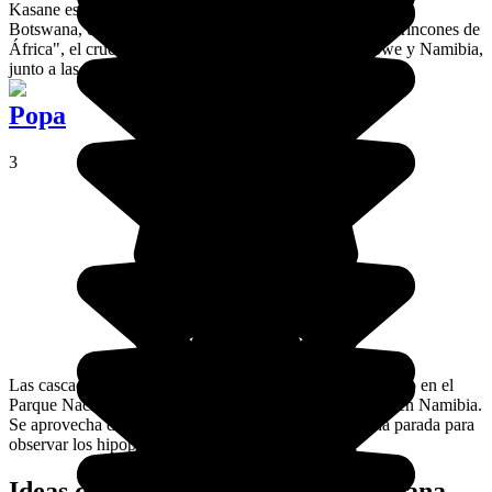
Kasane es una ciudad de casi 10.000 habitantes situada en
Botswana, en el norte del país. Está muy cerca de los "4 rincones de
África", el cruce con las fronteras de Zambia, Zimbabwe y Namibia,
junto a las cataratas Victoria.
Popa
3
Las cascadas de Popa están situadas en el río de Okavango en el
Parque Nacional de Bwabwata, por la franja de Caprivi en Namibia.
Se aprovecha de los rápidos, y aquí se puede hacer una parada para
observar los hipopótamos.
Ideas de viajes organizados a Botsuana