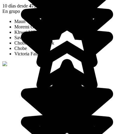
10 días desde
4795 €
/pers.
En grupo
Maun
Moremi Game Reserve
Khwai Village
Savuti
Chobe National Park
Chobe
Victoria Falls