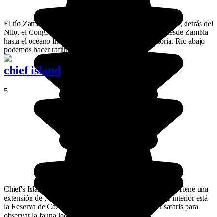
El río Zambeze es el cuarto más importante del continente, detrás del
Nilo, el Congo y el Níger. Se extiende por 2.750 km desde Zambia
hasta el océano Índico y pasa por las Cataratas Victoria. Río abajo
podemos hacer rafting desde Livingstone.
chief island
5
Chief's Island es la isla principal del delta del Okavango. Tiene una
extensión de 70 km de largo y 15 km de ancho y en su interior está
la Reserva de Caza Moremi, donde es posible hacer safaris para
observar la fauna local.