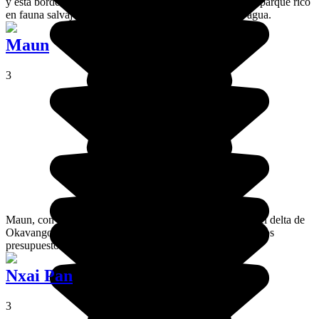
y está bordeado por los ríos Okavango y Cuando. Es un parque rico
en fauna salvaje que se puede ver fácilmente desde el agua.
Maun
3
Maun, con sus 60.000 habitantes es la ciudad principal del delta de
Okavango. Se pueden encontrar alojamientos para todos los
presupuestos y es fácil llegar en autobús o avión.
Nxai Pan
3