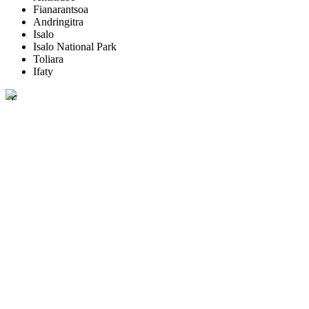
Fianarantsoa
Andringitra
Isalo
Isalo National Park
Toliara
Ifaty