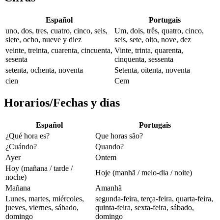
Español
Portugais
uno, dos, tres, cuatro, cinco, seis,
Um, dois, três, quatro, cinco,
siete, ocho, nueve y diez
seis, sete, oito, nove, dez
veinte, treinta, cuarenta, cincuenta,
Vinte, trinta, quarenta,
sesenta
cinquenta, sessenta
setenta, ochenta, noventa
Setenta, oitenta, noventa
cien
Cem
Horarios/Fechas y días
Español
Portugais
¿Qué hora es?
Que horas são?
¿Cuándo?
Quando?
Ayer
Ontem
Hoy (mañana / tarde /
Hoje (manhã / meio-dia / noite)
noche)
Mañana
Amanhã
Lunes, martes, miércoles,
segunda-feira, terça-feira, quarta-feira,
jueves, viernes, sábado,
quinta-feira, sexta-feira, sábado,
domingo
domingo