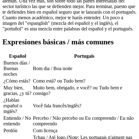
alemán. Una vez más, son sobre todo las partes interesadas del
sector turístico las que se defienden mejor. Para terminar, puesto que
te defiendes bien en español seguro que te lanzarás con el portugués.
Cuanto menos académico, mejor te harás entender. Un poco a
imagen del "espanglish" (mezcla del español y el inglés), el
"portuñol" es una mezcla entre palabras del español y el portugués.
Expresiones básicas / más comunes
Español
Portugais
Buenos días /
Buenas
Bom dia / Boa noite
noches
¿Cómo estás?
Como está? ou Tudo bem?
Muy bien,
Muito bem, obrigado, e você? ou Tudo bem e
gracias, ¿y tú?
consigo?
¿Hablas
español o
Você fala francês/inglês?
inglés?
Entiendo / No
Percebo / Não percebo ou Eu compreendo / Eu não
entiendo
compreendo
Perdón
Com licença
Tchau / Até logo (Note: Les portugais n'aiment pas