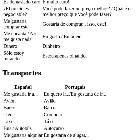
Es demasiado caro
É muito caro!
¿El precio es
Você pode fazer un preço melhor? / Qual é o
negociable?
melhor preço que você pode fazer?
Me gustaría
Gostaria de comprar... isso, este!
comprar este
Me encanta / No
Eu gosto / Eu odeio
me gusta nada
Dinero
Dinheiro
Sólo estoy
Estou apenas olhando.
mirando
Transportes
Español
Portugais
Me gustaría ir a...
Eu quero ir.../Eu gostaria de ir...
Avión
Avião
Barco
Barco
Tren
Comboio
Taxi
Táxi
Bus / Autobús
Autocarro
Me gustaría alquilar
Eu gostaria de alugar...