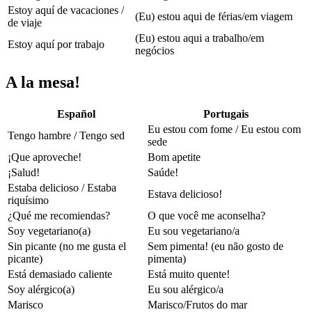
Estoy aquí de vacaciones /
(Eu) estou aqui de férias/em viagem
de viaje
(Eu) estou aqui a trabalho/em
Estoy aquí por trabajo
negócios
A la mesa!
Español
Portugais
Eu estou com fome / Eu estou com
Tengo hambre / Tengo sed
sede
¡Que aproveche!
Bom apetite
¡Salud!
Saúde!
Estaba delicioso / Estaba
Estava delicioso!
riquísimo
¿Qué me recomiendas?
O que você me aconselha?
Soy vegetariano(a)
Eu sou vegetariano/a
Sin picante (no me gusta el
Sem pimenta! (eu não gosto de
picante)
pimenta)
Está demasiado caliente
Está muito quente!
Soy alérgico(a)
Eu sou alérgico/a
Marisco
Marisco/Frutos do mar