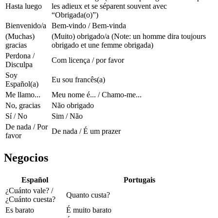
Hasta luego
les adieux et se séparent souvent avec
“Obrigada(o)”)
Bienvenido/a
Bem-vindo / Bem-vinda
(Muchas)
(Muito) obrigado/a (Note: un homme dira toujours
gracias
obrigado et une femme obrigada)
Perdona /
Com licença / por favor
Disculpa
Soy
Eu sou francês(a)
Español(a)
Me llamo...
Meu nome é... / Chamo-me...
No, gracias
Não obrigado
Sí / No
Sim / Não
De nada / Por
De nada / É um prazer
favor
Negocios
Español
Portugais
¿Cuánto vale? /
Quanto custa?
¿Cuánto cuesta?
Es barato
É muito barato