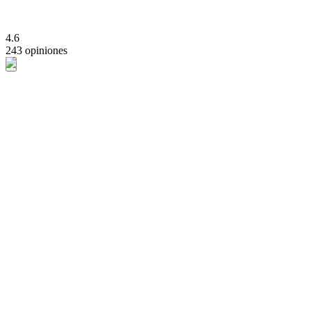
4.6
243 opiniones