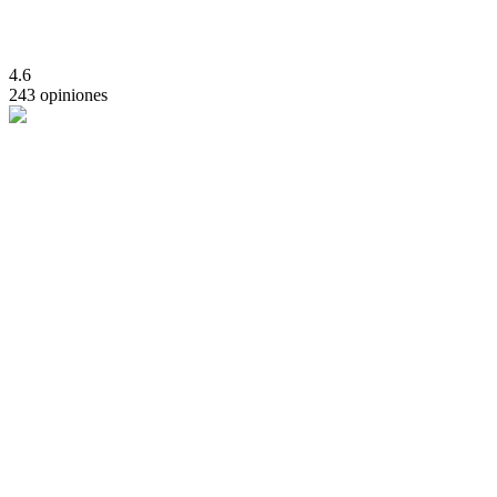
4.6
243 opiniones