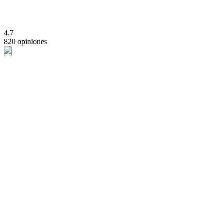
4.7
820 opiniones