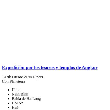
Expedición por los tesoros y templos de Angkor
14 días desde
2198 €
/pers.
Con Planeterra
Hanoi
Ninh Bình
Bahía de Ha-Long
Hoi An
Hué