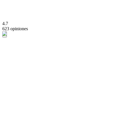
4.7
623 opiniones