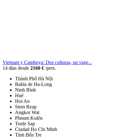
Vietnam y Camboya: Dos culturas, un viaje...
14 días desde
2160 €
/pers.
Thành Phố Hà Nội
Bahía de Ha-Long
Ninh Bình
Hué
Hoi An
Siem Reap
Angkor Wat
Phnum Kulén
Tonle Sap
Ciudad Ho Chi Minh
Tỉnh Bến Tre