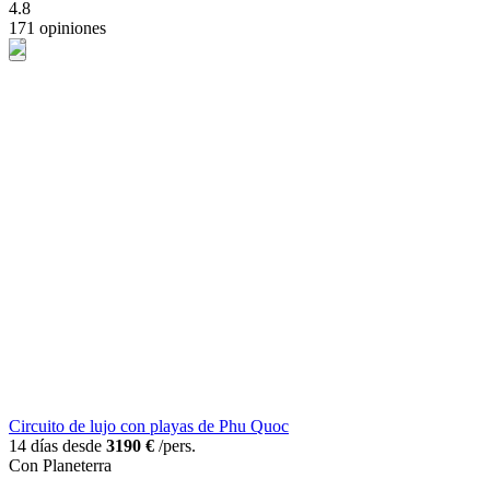
4.8
171 opiniones
Circuito de lujo con playas de Phu Quoc
14 días desde
3190 €
/pers.
Con Planeterra