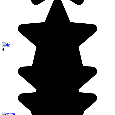
Buje
4
Komiza