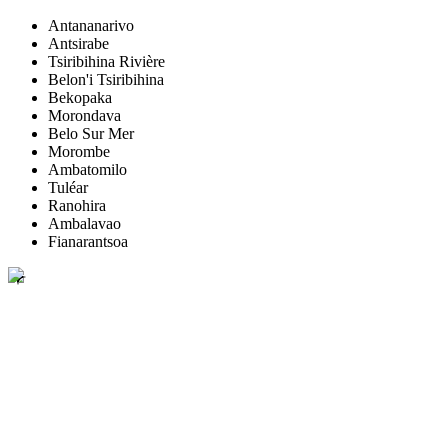
Antananarivo
Antsirabe
Tsiribihina Rivière
Belon'i Tsiribihina
Bekopaka
Morondava
Belo Sur Mer
Morombe
Ambatomilo
Tuléar
Ranohira
Ambalavao
Fianarantsoa