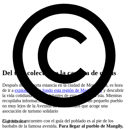
Del taxi colectivo a la carreta de cebús
Después de una corta estancia en la ciudad de Morondava, es hora
de ir a
explorar más a fondo esta región de Madagascar
y descubrir
la vida cotidiana de los habitantes de esta parte de la isla. Mientras
recopilaba información sobre la zona, descubrí un pequeño pueblo
no muy lejos de la Avenida de los Baobabs que acoge una
asociación de turismo solidario
El punto de encuentro con el guía del poblado es al pie de los
Gail Johnson
baobabs de la famosa avenida.
Para llegar al pueblo de Mangily,