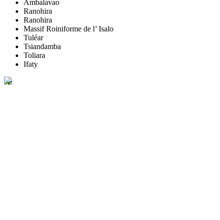
Ambalavao
Ranohira
Ranohira
Massif Roiniforme de l’ Isalo
Tuléar
Tsiandamba
Toliara
Ifaty