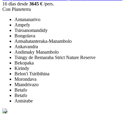
16 días desde
3645 €
/pers.
Con Planeterra
Antananarivo
Ampefy
Tsiroanomandidy
Bongolava
Antsahatanteraka-Manambolo
Ankavandra
Andimaky Manambolo
Tsingy de Bemaraha Strict Nature Reserve
Bekopaka
Kirindy
Belon'i Tsiribihina
Morondava
Miandrivazo
Betafo
Betafo
Antsirabe