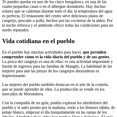
Te puedes quedar en uno de los cinco bungalows, en una de las
cuatro pequeñas casas o en el albergue dormitorio. Hay duchas
solares que se calientan durante todo el día: la temperatura del agua
es perfecta. El restaurante del centro sirve deliciosos platos de
cangrejo, pescado o pollo, hechos por las cocineras de la aldea. Por
la noche refresca y el ambiente ofrece todas las condiciones para un
sueño reparador.
Vida cotidiana en el pueblo
En el pueblo hay muchas actividades para hacer,
que permiten
comprender cómo es la vida diaria del pueblo y de sus gentes
.
La pesca del cangrejo es una de ellas: es una actividad importante y
fuente de ingresos para las familias de Mangily, La habilidad de las
mujeres para atar las pinzas de los cangrejos abrazaderas es
impresionante.
Las mujeres del pueblo también destacan en el arte de la cestería,
que se puede aprender de ellas. La producción se vende en los
mercados de Morondava.
Con la compañía de un guía, podrás explorar los alrededores del
pueblo y si sales pronto por la mañana, verás a los lémures
sifaka
, de
pelaje blanco, empezar el día tranquilamente en las ramas de los
árboles. Alrededor de la aldea hay tumbas Vezo y Sakalava. El guía