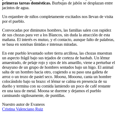
primeras tareas domésticas.
Burbujas de jabón se desplazan entre
jacintos de agua.
Un enjambre de niños completamente excitados nos llevan de visita
por el pueblo.
Convocadas por diminutos hombres, las familias salen con rapidez
de sus chozas para ver a los Blancos, sin duda la atracción de esta
mañana. El interés es mutuo, y el contacto, aunque falto de palabras,
se basa en sonrisas tímidas e intensas miradas.
En este pueblo levantado sobre tierra arcillosa, las chozas muestran
un aspecto frágil bajo sus tejados de corteza de baobab. Un lémur
amaestrado, de pelaje rojo y ojos de iris amarillo, viene a perturbar el
desayuno de un grupo de hombres sentados bajo un higo. El animal
salta de un hombro hacia otro, cogiendo a su paso una galleta de
arroz o un trozo de pastel seco.
Moona
,
Mooona
, canta un hombre
colocándolo bajo su brazo: el lémur se calma en presencia de su
dueño y termina con su comida lamiendo un poco de café restante
en una taza de metal. Moona se duerme y dejamos el pueblo
caminando sigilosamente, de puntillas.
Nuestro autor de Evaneos
Cristina
Valenciano Ruiz