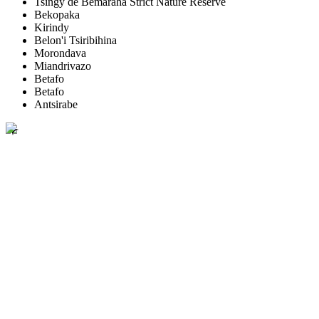
Tsingy de Bemaraha Strict Nature Reserve
Bekopaka
Kirindy
Belon'i Tsiribihina
Morondava
Miandrivazo
Betafo
Betafo
Antsirabe