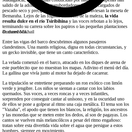
salido de la adolescencia, transbordadores fluviales cargados de
pescado seco y precipicios de color ocre que atraviesan la meseta de
Bemaraha. Lejos de las fogatas en medio de la maleza,
la vida
resulta dulce en el río Tsiribihina
y las voces rebotan a lo lejos,
terminando su carrera sobre los papiros o las pequeñas plantaciones
de mandioca.
Dudarev Mikhail
Entre las vigas del barco descubrimos algunos pasajeros
clandestinos. Una mantis religiosa, digna en todas circunstancias, y
un gecko invisible, que tiene un canto característico.
La velada comenzó en el barco, atracado en los diques de arena de
este pueblecito que no muestran los mapas. Adivino el menú del día.
La gallina que vivía junto al motor ha dejado de cacarear.
La tripulación se entretiene preparando un ron exótico con limón
verde y jengibre. Los niños se sientan a cantar con los labios
quemados. Sus voces, a veces roncas y a veces infantiles,
sorprenden por conseguir cantar al unísono, y en la oscuridad uno
de ellos se pone a golpear al ritmo una caja metálica. El tema son los
"Vazaha", el apodo que tienen los blancos, la religión, los ancestros
y las monedas que se meten entre los dedos, al son de pagayas. Los
cantos se vuelven más melancólicos a pesar del ritmo engañoso:
tratan sobre esta divertida vida sobre el agua que persigue a estos
hombres, siempre en movimiento.