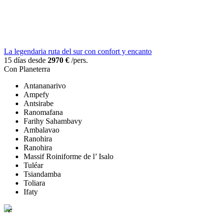
La legendaria ruta del sur con confort y encanto
15 días desde
2970 €
/pers.
Con Planeterra
Antananarivo
Ampefy
Antsirabe
Ranomafana
Farihy Sahambavy
Ambalavao
Ranohira
Ranohira
Massif Roiniforme de l’ Isalo
Tuléar
Tsiandamba
Toliara
Ifaty