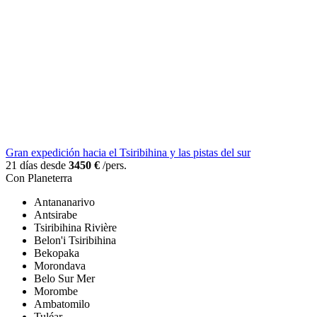
Gran expedición hacia el Tsiribihina y las pistas del sur
21 días desde
3450 €
/pers.
Con Planeterra
Antananarivo
Antsirabe
Tsiribihina Rivière
Belon'i Tsiribihina
Bekopaka
Morondava
Belo Sur Mer
Morombe
Ambatomilo
Tuléar