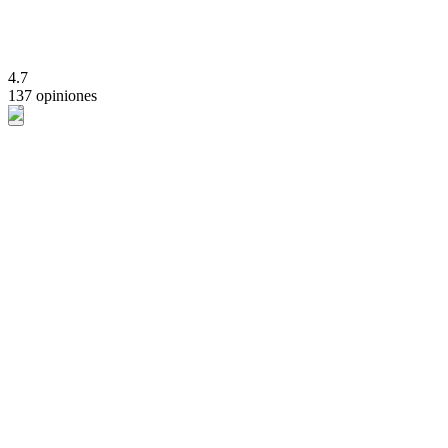
4.7
137 opiniones