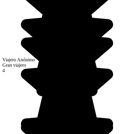
Viajero Anónimo
Gran viajero
4