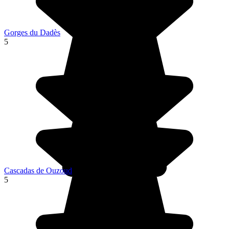
Gorges du Dadès
5
Cascadas de Ouzoud
5