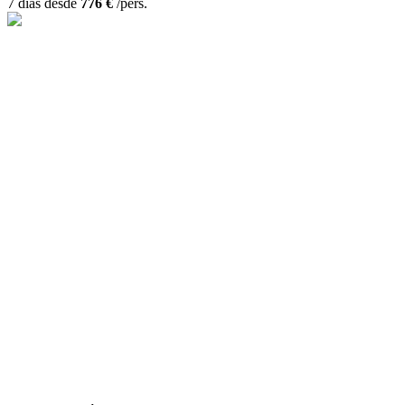
7 días desde
776 €
/pers.