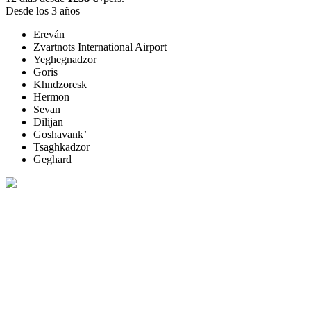
Desde los 3 años
Ereván
Zvartnots International Airport
Yeghegnadzor
Goris
Khndzoresk
Hermon
Sevan
Dilijan
Goshavank’
Tsaghkadzor
Geghard