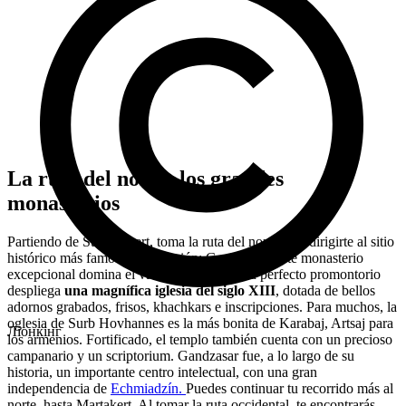
La ruta del norte: los grandes
monasterios
Partiendo de Stepanakert, toma la ruta del norte para dirigirte al sitio
histórico más famoso de la región: Gandzasar. Este monasterio
excepcional domina el valle de Vank. En su perfecto promontorio
despliega
una magnífica iglesia del siglo XIII
, dotada de bellos
adornos grabados, frisos, khachkars e inscripciones. Para muchos, la
oglesia de Surb Hovhannes es la más bonita de Karabaj, Artsaj para
Ліонкінг
los armenios. Fortificado, el templo también cuenta con un precioso
campanario y un scriptorium. Gandzasar fue, a lo largo de su
historia, un importante centro intelectual, con una gran
independencia de
Echmiadzín.
Puedes continuar tu recorrido más al
norte, hasta Martakert. Al tomar la ruta occidental, te encontrarás