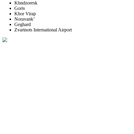
Khndzoresk
Goris
Khor Virap
Noravank’
Geghard
Zvartnots International Airport