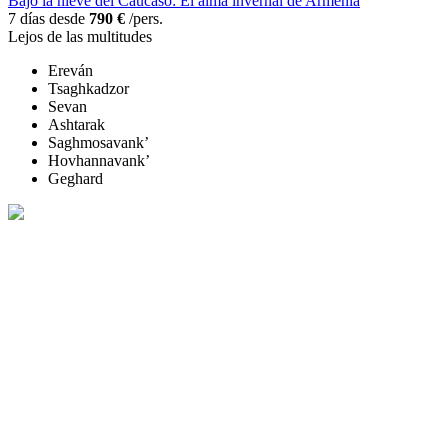
Bajo la nieve del Cáucaso: El alma invernal de Armenia
7 días desde
790 €
/pers.
Lejos de las multitudes
Ereván
Tsaghkadzor
Sevan
Ashtarak
Saghmosavank’
Hovhannavank’
Geghard