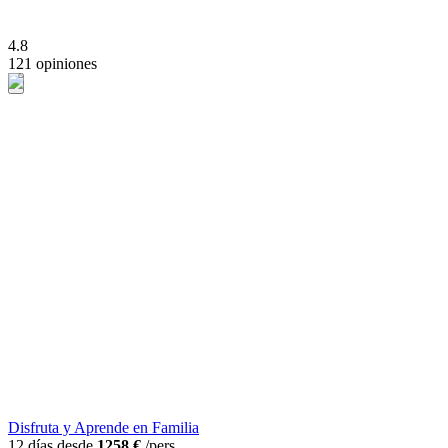
4.8
121 opiniones
Disfruta y Aprende en Familia
12 días desde
1258 €
/pers.