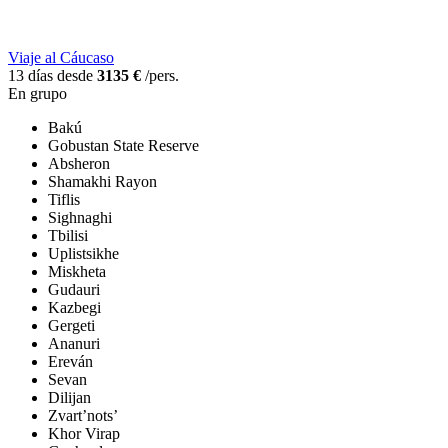
Viaje al Cáucaso
13 días desde
3135 €
/pers.
En grupo
Bakú
Gobustan State Reserve
Absheron
Shamakhi Rayon
Tiflis
Sighnaghi
Tbilisi
Uplistsikhe
Miskheta
Gudauri
Kazbegi
Gergeti
Ananuri
Ereván
Sevan
Dilijan
Zvart’nots’
Khor Virap