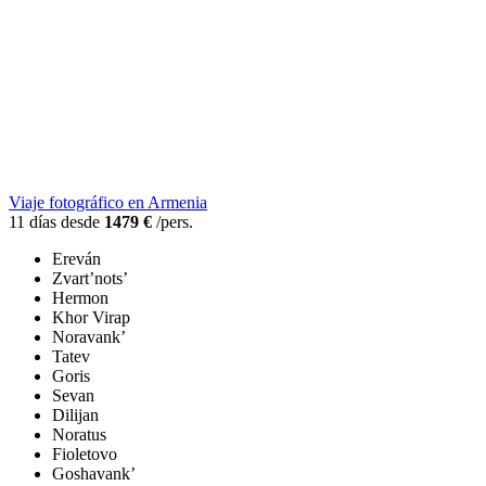
Viaje fotográfico en Armenia
11 días desde
1479 €
/pers.
Ereván
Zvart’nots’
Hermon
Khor Virap
Noravank’
Tatev
Goris
Sevan
Dilijan
Noratus
Fioletovo
Goshavank’