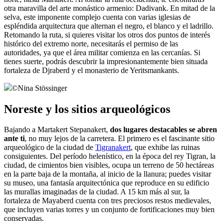
otra maravilla del arte monástico armenio: Dadivank. En mitad de la
selva, este imponente complejo cuenta con varias iglesias de
espléndida arquitectura que alternan el negro, el blanco y el ladrillo.
Retomando la ruta, si quieres visitar los otros dos puntos de interés
histórico del extremo norte, necesitarás el permiso de las
autoridades, ya que el área militar comienza en las cercanías. Si
tienes suerte, podrás descubrir la impresionantemente bien situada
fortaleza de Djraberd y el monasterio de Yeritsmankants.
©
Nina Stössinger
Noreste y los sitios arqueológicos
Bajando a Martakert Stepanakert,
dos lugares destacables se abren
ante ti
, no muy lejos de la carretera. El primero es el fascinante sitio
arqueológico de la ciudad de
Tigranakert
, que exhibe las ruinas
consiguientes. Del período helenístico, en la época del rey Tigran, la
ciudad, de cimientos bien visibles, ocupa un terreno de 50 hectáreas
en la parte baja de la montaña, al inicio de la llanura; puedes visitar
su museo, una fantasía arquitectónica que reproduce en su edificio
las murallas imaginadas de la ciudad. A 15 km más al sur, la
fortaleza de Mayaberd cuenta con tres preciosos restos medievales,
que incluyen varias torres y un conjunto de fortificaciones muy bien
conservadas.