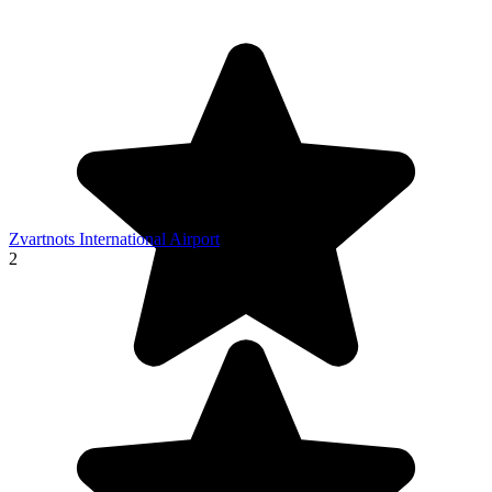
Zvartnots International Airport
2