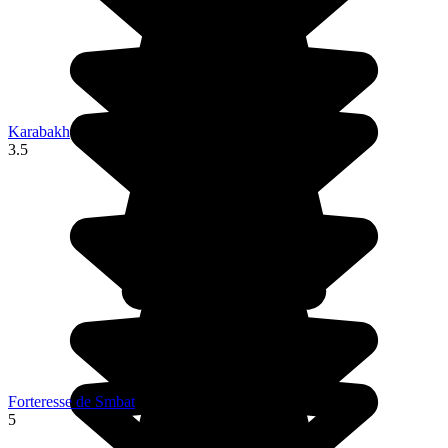
Karabakh
3.5
Forteresse de Smbat
5