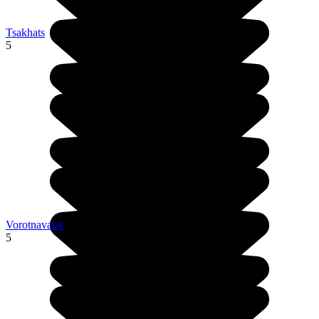
Tsakhats
5
Vorotnavank
5