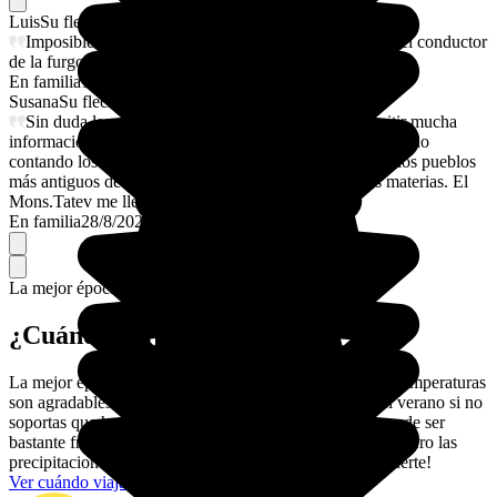
Luis
Su flechazo
Imposible mejorar. La planificación del viaje, la guía, el conductor
de la furgoneta y la relación calidad- precio. ¡Gracias!!!!
En familia
1/9/2025
Susana
Su flechazo
Sin duda las guías, Arpine y Ani, han sabido transmitir mucha
información en poco tiempo y como un libro abierto han ido
contando los orígenes, invasiones, esplendor de uno de los pueblos
más antiguos de la tierra.Grandes expertas en muchas materias. El
Mons.Tatev me llegó al alma.Un 10 para Armine
En familia
28/8/2025
La mejor época para ir.
¿Cuándo viajar a Armenia?
La mejor época para descubrir Armenia es el otoño: las temperaturas
son agradables, no llueve y los días son largos. Evita el verano si no
soportas que haga mucho calor, y el invierno porque puede ser
bastante frío. En primavera, los paisajes están florecidos pero las
precipitaciones son abundantes, ¡será una cuestión de suerte!
Ver cuándo viajar