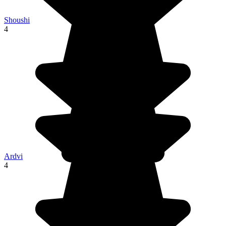
Shoushi
4
Ardvi
4