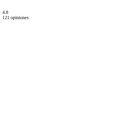
4.8
121 opiniones