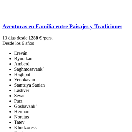
Aventuras en Familia entre Paisajes y Tradiciones
13 días desde
1288 €
/pers.
Desde los 6 años
Ereván
Byurakan
Amberd
Saghmosavank’
Haghpat
Yenokavan
Stantsiya Sanian
Lastiver
Sevan
Parz
Goshavank’
Hermon
Noratus
Tatev
Khndzoresk