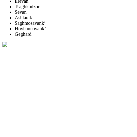
Ereván
Tsaghkadzor
Sevan
Ashtarak
Saghmosavank’
Hovhannavank’
Geghard