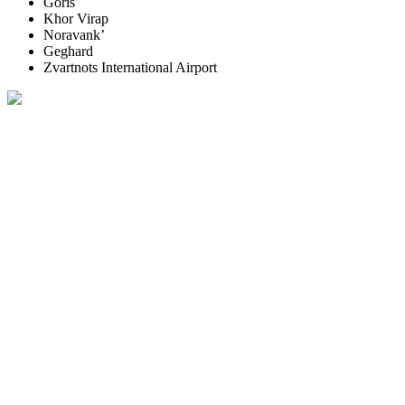
Goris
Khor Virap
Noravank’
Geghard
Zvartnots International Airport