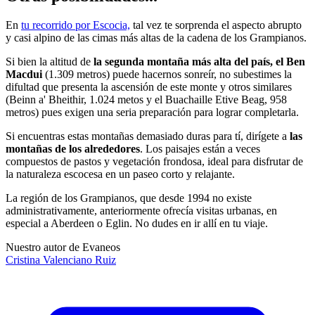
En
tu recorrido por Escocia,
tal vez te sorprenda el aspecto abrupto
y casi alpino de las cimas más altas de la cadena de los Grampianos.
Si bien la altitud de
la segunda montaña más alta del país,
el Ben
Macdui
(1.309 metros) puede hacernos sonreír, no subestimes la
difultad que presenta la ascensión de este monte y otros similares
(Beinn a' Bheithir, 1.024 metos y el Buachaille Etive Beag, 958
metros) pues exigen una seria preparación para lograr completarla.
Si encuentras estas montañas demasiado duras para tí, dirígete a
las
montañas de los alrededores
. Los paisajes están a veces
compuestos de pastos y vegetación frondosa, ideal para disfrutar de
la naturaleza escocesa en un paseo corto y relajante.
La región de los Grampianos, que desde 1994 no existe
administrativamente, anteriormente ofrecía visitas urbanas, en
especial a Aberdeen o Eglin. No dudes en ir allí en tu viaje.
Nuestro autor de Evaneos
Cristina
Valenciano Ruiz