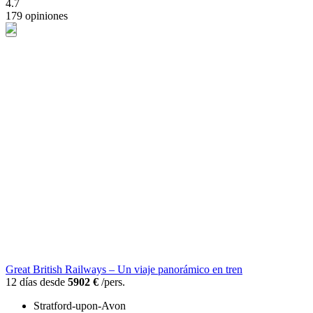
4.7
179 opiniones
Great British Railways – Un viaje panorámico en tren
12 días desde
5902 €
/pers.
Stratford-upon-Avon