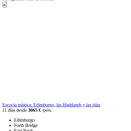
Escocia mágica: Edimburgo, las Highlands y las islas
11 días desde
3065 €
/pers.
Edimburgo
Forth Bridge
East Neuk