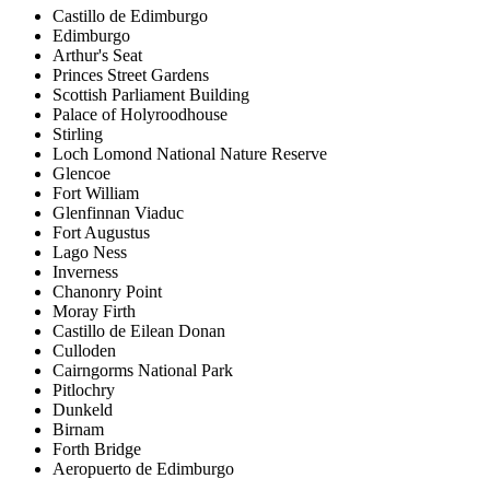
Castillo de Edimburgo
Edimburgo
Arthur's Seat
Princes Street Gardens
Scottish Parliament Building
Palace of Holyroodhouse
Stirling
Loch Lomond National Nature Reserve
Glencoe
Fort William
Glenfinnan Viaduc
Fort Augustus
Lago Ness
Inverness
Chanonry Point
Moray Firth
Castillo de Eilean Donan
Culloden
Cairngorms National Park
Pitlochry
Dunkeld
Birnam
Forth Bridge
Aeropuerto de Edimburgo