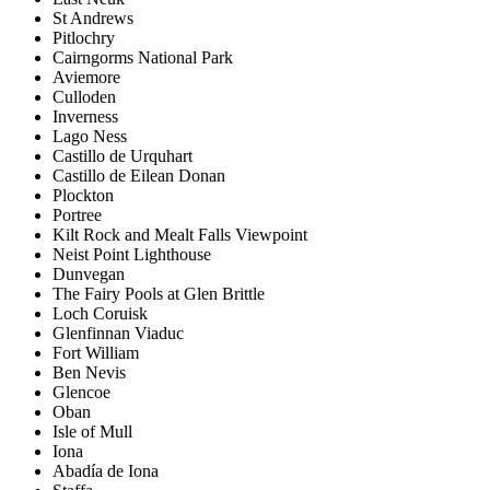
St Andrews
Pitlochry
Cairngorms National Park
Aviemore
Culloden
Inverness
Lago Ness
Castillo de Urquhart
Castillo de Eilean Donan
Plockton
Portree
Kilt Rock and Mealt Falls Viewpoint
Neist Point Lighthouse
Dunvegan
The Fairy Pools at Glen Brittle
Loch Coruisk
Glenfinnan Viaduc
Fort William
Ben Nevis
Glencoe
Oban
Isle of Mull
Iona
Abadía de Iona