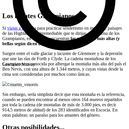
Los montes Grampianos
Si
viajas a Escocia
para practicar senderismo en medio de paisajes
de las Highlands, es irremediable que te dirijas a la cadena de los
Grampianos, en donde se encuentran
las montañas más altas (y
bellas según dicen algunos) del país.
Surgen entre el valle glaciar y lacustre de Glenmore y la depresión
que une las rías de Forth y Clyde. La cadena montañosa de los
Grampianos es conocida por albergar la montaña más alta del país el
Lawrance Murray
Ben Nevis, con una altura de 1.344 metros, y cuyas vistas desde la
cima son consideradas por muchos como únicas.
©
martin_vmorris
Sin embargo, sería simplista decir que esta montaña es la referencia,
cuando se pueden encontrar al menos otros 164
munros
repartidos
por toda la cadena (de montañas de más de 3.000 pies, es decir
914,5 metros de altitud) de los 283 identificados en Escocia. En
otras palabras: un paraíso para los amantes del género.
Otras posibilidades...