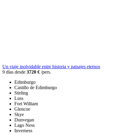
Un viaje inolvidable entre historia y paisajes eternos
9 días desde
3720 €
/pers.
Edimburgo
Castillo de Edimburgo
Stirling
Luss
Fort William
Glencoe
Skye
Dunvegan
Lago Ness
Inverness