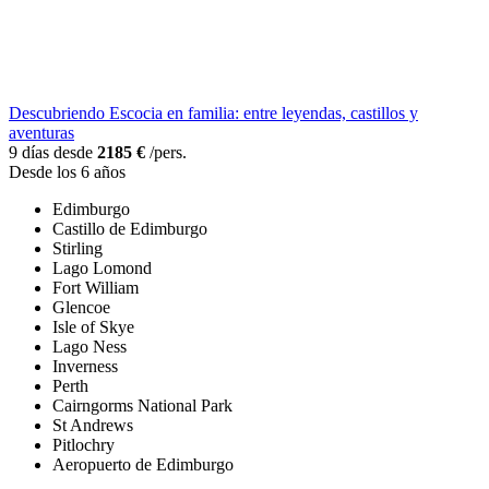
Descubriendo Escocia en familia: entre leyendas, castillos y
aventuras
9 días desde
2185 €
/pers.
Desde los 6 años
Edimburgo
Castillo de Edimburgo
Stirling
Lago Lomond
Fort William
Glencoe
Isle of Skye
Lago Ness
Inverness
Perth
Cairngorms National Park
St Andrews
Pitlochry
Aeropuerto de Edimburgo