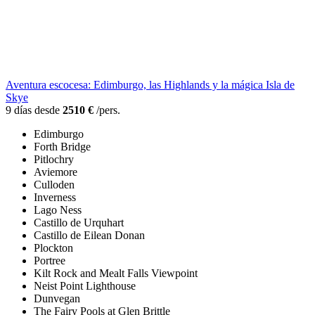
Aventura escocesa: Edimburgo, las Highlands y la mágica Isla de
Skye
9 días desde
2510 €
/pers.
Edimburgo
Forth Bridge
Pitlochry
Aviemore
Culloden
Inverness
Lago Ness
Castillo de Urquhart
Castillo de Eilean Donan
Plockton
Portree
Kilt Rock and Mealt Falls Viewpoint
Neist Point Lighthouse
Dunvegan
The Fairy Pools at Glen Brittle