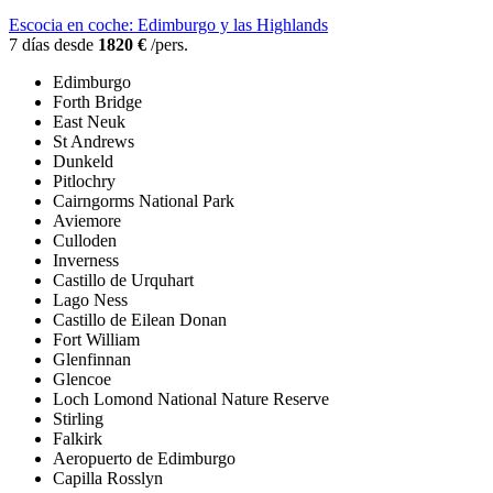
Escocia en coche: Edimburgo y las Highlands
7 días desde
1820 €
/pers.
Edimburgo
Forth Bridge
East Neuk
St Andrews
Dunkeld
Pitlochry
Cairngorms National Park
Aviemore
Culloden
Inverness
Castillo de Urquhart
Lago Ness
Castillo de Eilean Donan
Fort William
Glenfinnan
Glencoe
Loch Lomond National Nature Reserve
Stirling
Falkirk
Aeropuerto de Edimburgo
Capilla Rosslyn