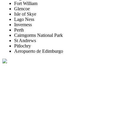
Fort William
Glencoe
Isle of Skye
Lago Ness
Inverness
Perth
Cairngorms National Park
St Andrews
Pitlochry
Aeropuerto de Edimburgo