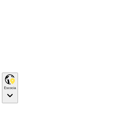
Escocia