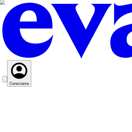
Conectarse