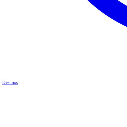
Destinos