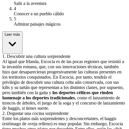
Salir a la aventura
4
Conocer a un pueblo cálido
5
Admirar paisajes mágicos
Leer más
1
.
Descubrir una cultura sorprendente
Al igual que Irlanda, Escocia es de las pocas regiones que resistió a
la invasión romana, que, con sus innovaciones técnicas, también
hizo que desaparecieran progresivamente las culturas presentes en
los territorios conquistados. En Escocia, por tanto, tendrás el
privilegio de descubrir una cultura celta aún conservada, con sus
kilts y su tartán que representan a los distintos clanes, por supuesto,
pero también con la gaita y
los deportes célticos que rinden
homenaje a los deportes tradicionales
, como el lanzamiento de
troncos de árboles, el juego de la soga y el concurso de lanzamiento
de haggis, si tienes suerte.
2
.
Degustar una cocina sorprendente
Entre los platos más sorprendentes y desconcertantes, el haggis
(estómago de oveja relleno) es muy popular. Sin embargo, Escocia
tiene muchos otros platos por descubrir. Entre ellos, están las «fish