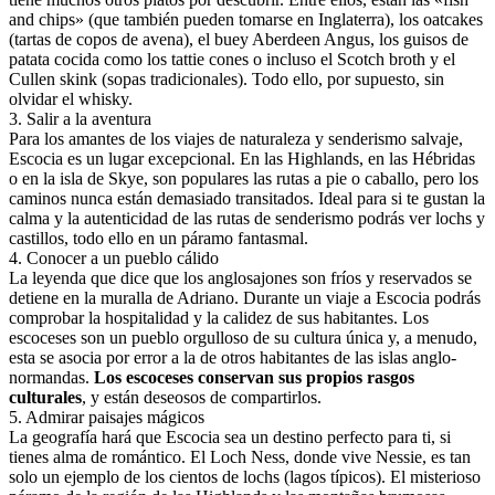
and chips» (que también pueden tomarse en Inglaterra), los oatcakes
(tartas de copos de avena), el buey Aberdeen Angus, los guisos de
patata cocida como los tattie cones o incluso el Scotch broth y el
Cullen skink (sopas tradicionales). Todo ello, por supuesto, sin
olvidar el whisky.
3
.
Salir a la aventura
Para los amantes de los viajes de naturaleza y senderismo salvaje,
Escocia es un lugar excepcional. En las Highlands, en las Hébridas
o en la isla de Skye, son populares las rutas a pie o caballo, pero los
caminos nunca están demasiado transitados. Ideal para si te gustan la
calma y la autenticidad de las rutas de senderismo podrás ver lochs y
castillos, todo ello en un páramo fantasmal.
4
.
Conocer a un pueblo cálido
La leyenda que dice que los anglosajones son fríos y reservados se
detiene en la muralla de Adriano. Durante un viaje a Escocia podrás
comprobar la hospitalidad y la calidez de sus habitantes. Los
escoceses son un pueblo orgulloso de su cultura única y, a menudo,
esta se asocia por error a la de otros habitantes de las islas anglo-
normandas.
Los escoceses conservan sus propios rasgos
culturales
, y están deseosos de compartirlos.
5
.
Admirar paisajes mágicos
La geografía hará que Escocia sea un destino perfecto para ti, si
tienes alma de romántico. El Loch Ness, donde vive Nessie, es tan
solo un ejemplo de los cientos de lochs (lagos típicos). El misterioso