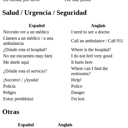
Salud / Urgencia / Seguridad
Español
Anglais
Necesito ver a un médico
I need to see a doctor.
Llamen a un médico / a una
Call an ambulance / Call 911
ambulancia
¿Dónde esta el hospital?
Where is the hospital?
No me encuentro muy bien
I do not feel very good
Me duele aquí
It hurts here
Where can I find the
¿Dónde esta el servicio?
restrooms?
¡Socorro! / ¡Ayuda!
Help!
Policía
Police
Peligro
Danger
Estoy perdido(a)
I'm lost
Otras
Español
Anglais