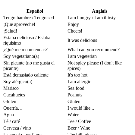
Español
Anglais
Tengo hambre / Tengo sed
I am hungry / I am thirsty
¡Que aproveche!
Enjoy
¡Salud!
Cheers!
Estaba delicioso / Estaba
It was delicious
riquísimo
¿Qué me recomiendas?
What can you recommend?
Soy vegetariano(a)
I am vegeterian
Sin picante (no me gusta el
Not spicy please (I don't like
picante)
spices)
Está demasiado caliente
It's too hot
Soy alérgico(a)
I am allergic
Marisco
Sea food
Cacahuetes
Peanuts
Gluten
Gluten
Querría…
I would like...
Agua
Water
Té / café
Tee / Coffee
Cerveza / vino
Beer / Wine
La cuenta, por favor
The bill, please