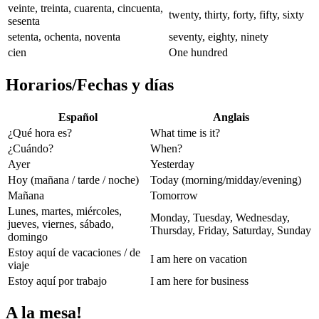
veinte, treinta, cuarenta, cincuenta,
twenty, thirty, forty, fifty, sixty
sesenta
setenta, ochenta, noventa
seventy, eighty, ninety
cien
One hundred
Horarios/Fechas y días
Español
Anglais
¿Qué hora es?
What time is it?
¿Cuándo?
When?
Ayer
Yesterday
Hoy (mañana / tarde / noche)
Today (morning/midday/evening)
Mañana
Tomorrow
Lunes, martes, miércoles,
Monday, Tuesday, Wednesday,
jueves, viernes, sábado,
Thursday, Friday, Saturday, Sunday
domingo
Estoy aquí de vacaciones / de
I am here on vacation
viaje
Estoy aquí por trabajo
I am here for business
A la mesa!