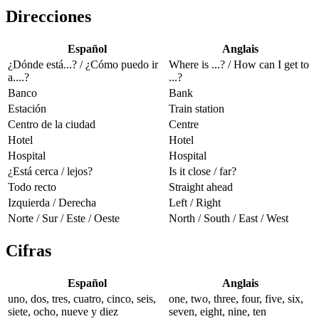
Direcciones
Español
Anglais
¿Dónde está...? / ¿Cómo puedo ir
Where is ...? / How can I get to
a....?
...?
Banco
Bank
Estación
Train station
Centro de la ciudad
Centre
Hotel
Hotel
Hospital
Hospital
¿Está cerca / lejos?
Is it close / far?
Todo recto
Straight ahead
Izquierda / Derecha
Left / Right
Norte / Sur / Este / Oeste
North / South / East / West
Cifras
Español
Anglais
uno, dos, tres, cuatro, cinco, seis,
one, two, three, four, five, six,
siete, ocho, nueve y diez
seven, eight, nine, ten