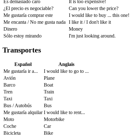
Es demasiado caro
It is too expensive!
¿El precio es negociable?
Can you lower the price?
Me gustaría comprar este
I would like to buy ... this one!
Me encanta / No me gusta nada
I like it / I don't like it
Dinero
Money
Sólo estoy mirando
I'm just looking around.
Transportes
Español
Anglais
Me gustaría ir a...
I would like to go to ...
Avión
Plane
Barco
Boat
Tren
Train
Taxi
Taxi
Bus / Autobús
Bus
Me gustaría alquilar
I would like to rent...
Moto
Motorbike
Coche
Car
Bicicleta
Bike