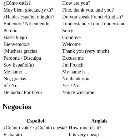
¿Cómo estás?
How are you?
Muy bien, gracias, ¿y tú?
Fine, thank you, and you?
¿Hablas español o inglés?
Do you speak French/English?
Entiendo / No entiendo
I understand / I don't understand
Perdón
Sorry
Hasta luego
Goodbye
Bienvenido/a
Welcome
(Muchas) gracias
Thank you (very much)
Perdona / Disculpa
Excuse me
Soy Español(a)
I'm French
Me llamo...
My name is...
No, gracias
No thank you
Sí / No
Yes / No
De nada / Por favor
You're welcome
Negocios
Español
Anglais
¿Cuánto vale? / ¿Cuánto cuesta?
How much is it?
Es barato
It is very cheap