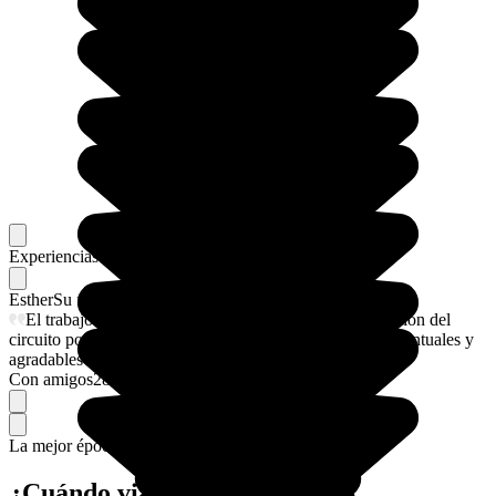
Experiencias memorables
Favoritos de nuestros viajeros
Esther
Su flechazo
El trabajo que ha realizado Magdalena en la organización del
circuito por Polonia, los guías fantástico y los traslados puntuales y
agradables
Con amigos
28/4/2026
La mejor época para ir.
¿Cuándo viajar a Polonia?