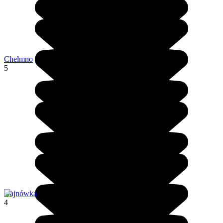
Chelmno
5
Hajnówka
4