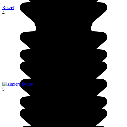
Reszel
4
Kazimierz Dolny
5