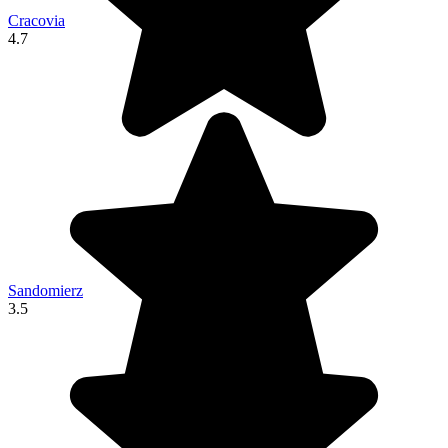
Cracovia
4.7
Sandomierz
3.5