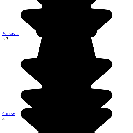
Varsovia
3.3
Gniew
4