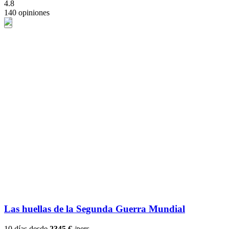
4.8
140 opiniones
Las huellas de la Segunda Guerra Mundial
10 días desde
2345 €
/pers.