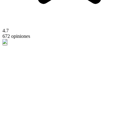
4.7
672 opiniones