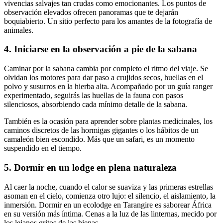
vivencias salvajes tan crudas como emocionantes. Los puntos de
observación elevados ofrecen panoramas que te dejarán
boquiabierto. Un sitio perfecto para los amantes de la fotografía de
animales.
4. Iniciarse en la observación a pie de la sabana
Caminar por la sabana cambia por completo el ritmo del viaje. Se
olvidan los motores para dar paso a crujidos secos, huellas en el
polvo y susurros en la hierba alta. Acompañado por un guía ranger
experimentado, seguirás las huellas de la fauna con pasos
silenciosos, absorbiendo cada mínimo detalle de la sabana.
También es la ocasión para aprender sobre plantas medicinales, los
caminos discretos de las hormigas gigantes o los hábitos de un
camaleón bien escondido. Más que un safari, es un momento
suspendido en el tiempo.
5. Dormir en un lodge en plena naturaleza
Al caer la noche, cuando el calor se suaviza y las primeras estrellas
asoman en el cielo, comienza otro lujo: el silencio, el aislamiento, la
inmersión. Dormir en un ecolodge en Tarangire es saborear África
en su versión más íntima. Cenas a la luz de las linternas, mecido por
los lejanos gritos de las hienas.