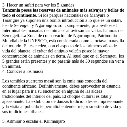
3
.
Hacer un safari para ver los 5 grandes
Tanzania posee las reservas de animales más salvajes y bellas de
todo el continente
. Si los parques nacionales de Manyara o
Tarangire ya suponen una bonita introducción a lo que es un safari,
los de Serengeti y Ngorongoro son, simplemente, ¡maravillosos!
Interminables manadas de animales atraviesan las vastas llanuras del
Serengeti. La Zona de conservación de Ngorongoro, Patrimonio
Mundial de la UNESCO, está considerada como la octava maravilla
del mundo. En este edén, con el aspecto de los primeros años de
vida del planeta, el cráter del antiguo volcán posee la mayor
concentración de animales en tierra. Al igual que en el Serengeti, los
5 grandes están presentes y no pasarás más de 30 segundos sin ver a
un animal.
4
.
Conocer a los masái
Los temibles guerreros masái ​​son la etnia más conocida del
continente africano. Definitivamente, debes aprovechar tu estancia
en el lugar para ir a su encuentro en alguna de las aldeas
tradicionales del interior del país. El choque cultural es total y
apasionante. La exhibición de danzas tradicionales es impresionante
y la visita al poblado te permitirá entender mejor su estilo de vida y
sus tradiciones tribales.
5
.
Admirar o escalar el Kilimanjaro