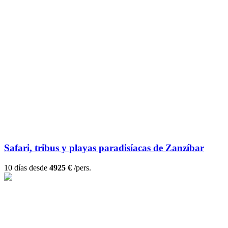
Safari, tribus y playas paradisíacas de Zanzíbar
10 días desde
4925 €
/pers.