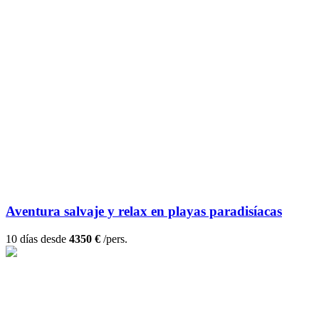
Aventura salvaje y relax en playas paradisíacas
10 días desde
4350 €
/pers.