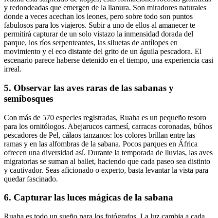
y redondeadas que emergen de la llanura. Son miradores naturales
donde a veces acechan los leones, pero sobre todo son puntos
fabulosos para los viajeros. Subir a uno de ellos al amanecer te
permitirá capturar de un solo vistazo la inmensidad dorada del
parque, los ríos serpenteantes, las siluetas de antílopes en
movimiento y el eco distante del grito de un águila pescadora. El
escenario parece haberse detenido en el tiempo, una experiencia casi
irreal.
5. Observar las aves raras de las sabanas y
semibosques
Con más de 570 especies registradas, Ruaha es un pequeño tesoro
para los ornitólogos. Abejarucos carmesí, carracas coronadas, búhos
pescadores de Pel, cálaos tanzanos: los colores brillan entre las
ramas y en las alfombras de la sabana. Pocos parques en África
ofrecen una diversidad así. Durante la temporada de lluvias, las aves
migratorias se suman al ballet, haciendo que cada paseo sea distinto
y cautivador. Seas aficionado o experto, basta levantar la vista para
quedar fascinado.
6. Capturar las luces mágicas de la sabana
Ruaha es todo un sueño para los fotógrafos. La luz cambia a cada