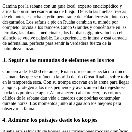
Camina por la sabana con un guía local, experto enciclopédico y
armado con su necesaria arma de fuego. Detecta las huellas frescas
de elefantes, escucha el grito penetrante del cálao terrestre, intenso y
desgarrador. Los safaris a pie en Ruaha cambian tu mirada por
completo: olvida a los famosos Cinco Grandes y concéntrate en las
termitas, las plantas medicinales, los baobabs gigantes. Incluso el
silencio se vuelve palpable. La experiencia es íntima y está cargada
de adrenalina, perfecta para sentir la verdadera fuerza de la
naturaleza tanzana.
3. Seguir a las manadas de elefantes en los ríos
Con cerca de 10.000 elefantes, Ruaha ofrece un espectáculo único:
las manadas que se reúnen a la orilla del río Great Ruaha, sobre todo
en la temporada seca. Con su trompa excavan en la arena para llegar
al agua, protegen a los más pequeños y avanzan en fila majestuosa
hacia los puntos de agua. Al amanecer o al atardecer, los colores
cálidos de la sabana dan vida a cuadros que podrías contemplar
durante horas. Los momentos junto al agua son los mejores para
observar la fauna.
4. Admirar los paisajes desde los kopjes
Ruaha está salpicado de kopjes, esas formaciones rocosas graníticas