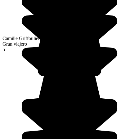
Camille Griffoulieres
Gran viajero
5