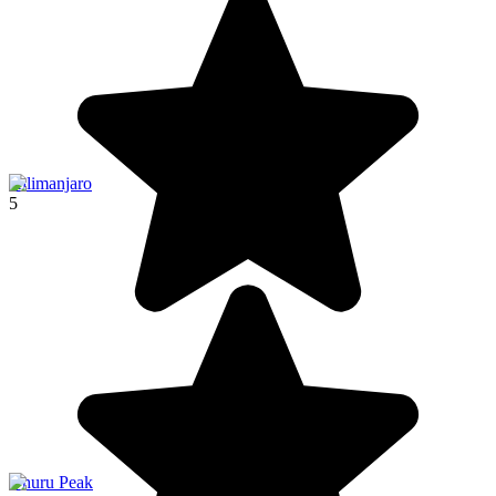
Kilimanjaro
5
Uhuru Peak