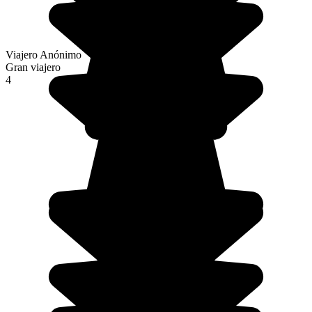
Viajero Anónimo
Gran viajero
4