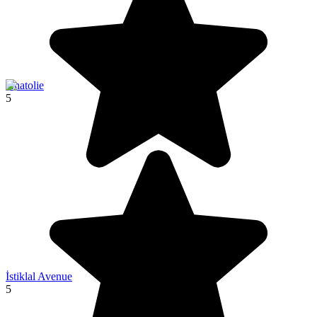
Anatolie
5
İstiklal Avenue
5