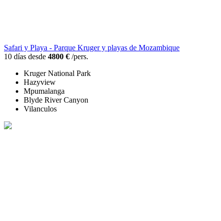
Safari y Playa - Parque Kruger y playas de Mozambique
10 días desde
4800 €
/pers.
Kruger National Park
Hazyview
Mpumalanga
Blyde River Canyon
Vilanculos