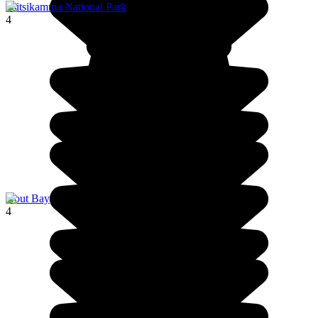
Tsitsikamma National Park
4
Hout Bay
4