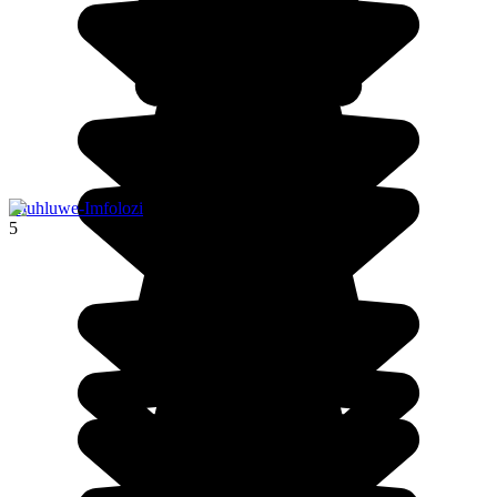
Hluhluwe-Imfolozi
5