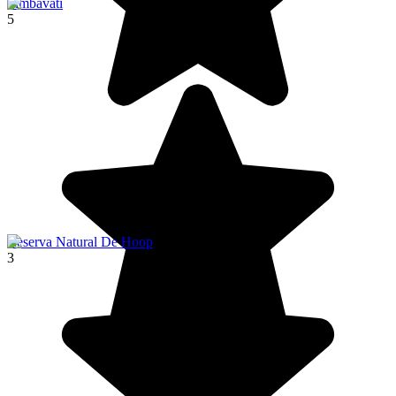
Timbavati
5
Reserva Natural De Hoop
3