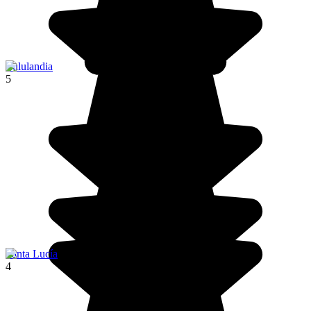
Zululandia
5
Santa Lucía
4