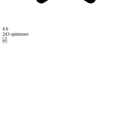
4.6
243 opiniones