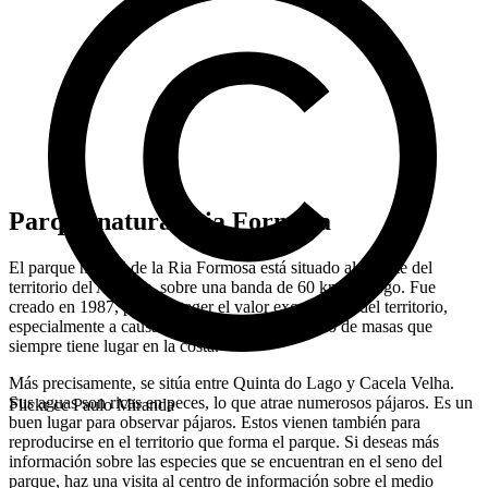
Parque natural Ria Formosa
El parque natural de la Ria Formosa está situado al sureste del
territorio del Algarve, sobre una banda de 60 km de largo. Fue
creado en 1987, para proteger el valor excepcional del territorio,
especialmente a causa del desarrollo del turismo de masas que
siempre tiene lugar en la costa.
Más precisamente, se sitúa entre Quinta do Lago y Cacela Velha.
Sus aguas son ricas en peces, lo que atrae numerosos pájaros. Es un
Flickr cc Paulo Miranda
buen lugar para observar pájaros. Estos vienen también para
reproducirse en el territorio que forma el parque. Si deseas más
información sobre las especies que se encuentran en el seno del
parque, haz una visita al centro de información sobre el medio