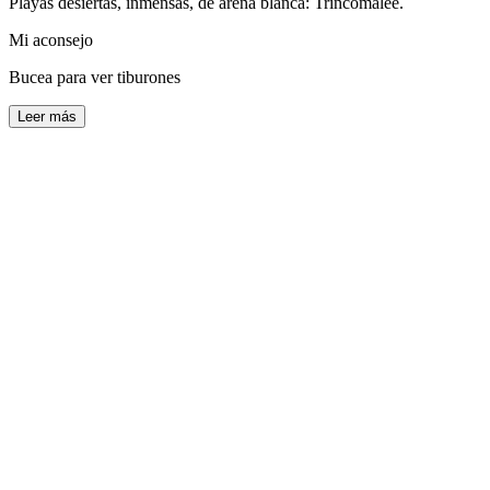
Playas desiertas, inmensas, de arena blanca: Trincomalee.
Mi aconsejo
Bucea para ver tiburones
Leer más