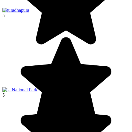
Anuradhapura
5
Yala National Park
5