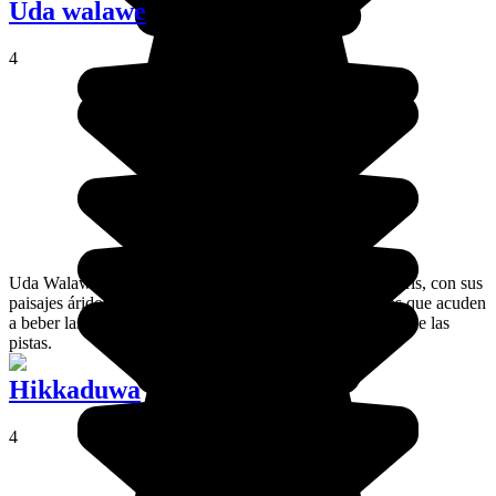
Uda walawe
4
Uda Walawe es un santuario para los amantes de los safaris, con sus
paisajes áridos y desolados y sus grandes pantanos, a los que acuden
a beber las manadas de búfalos y de elefantes, muy cerca de las
pistas.
Hikkaduwa
4