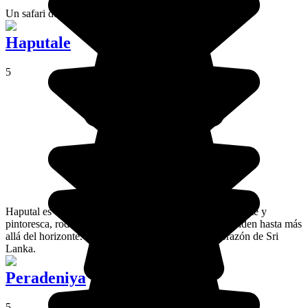
Un safari de ensueño en el parque Yala.
Haputale
5
Haputal es una pequeña población con encanto, fascinante y
pintoresca, rodeada de plantaciones de té que se extienden hasta más
allá del horizonte. Está al sur de la isla, en pleno corazón de Sri
Lanka.
Peradeniya
5