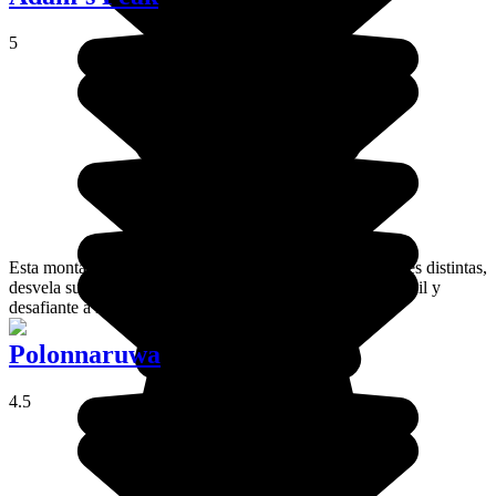
5
Esta montaña, lugar de peregrinación para cuatro religiones distintas,
desvela su mayor esplendor al amanecer. Una caminata fácil y
desafiante a la vez; ¡no os la debéis perder!
Polonnaruwa
4.5