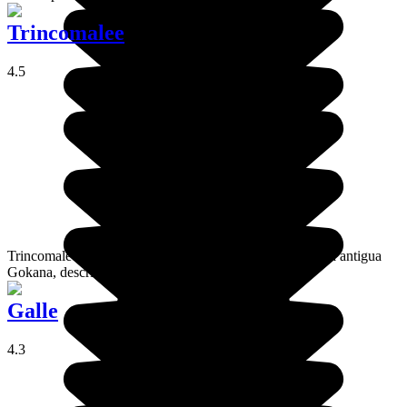
Trincomalee
4.5
Trincomalee es una ciudad costera pequeña. Se trata de la antigua
Gokana, descrita en las Crónicas Cingalesas.
Galle
4.3