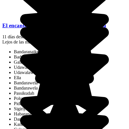
El encanto de Sri Lanka en temporada baja
11 días desde
1682 €
/pers.
Lejos de las multitudes
Bandaranaike International Airport
Baddegama
Galle
Udawalawa
Udawalawe National Park
Ella
Bandarawela
Bandarawela
Passikudah
Polonnaruwa
Piduragala
Sigiriya
Habarana
Dambulla
Kandy