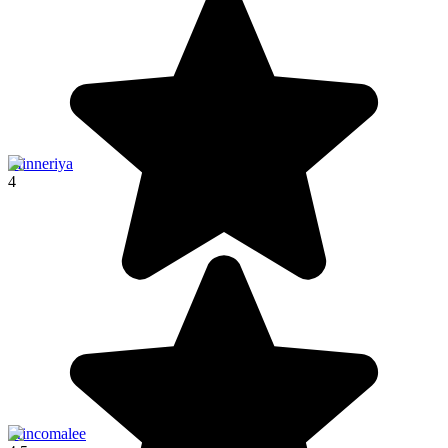
Minneriya
4
Trincomalee