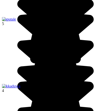
Haputale
5
Hikkaduwa
4