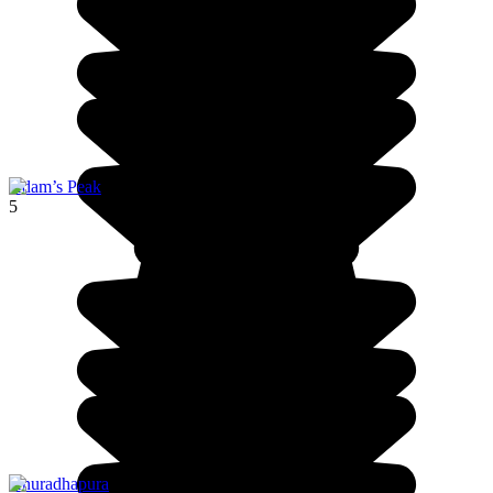
Adam’s Peak
5
Anuradhapura