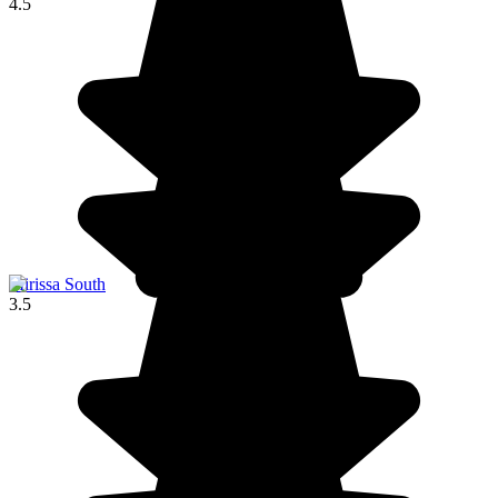
4.5
Mirissa South
3.5