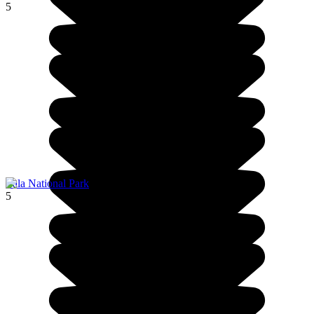
5
Yala National Park
5