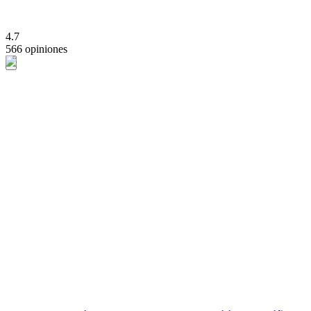
4.7
566 opiniones