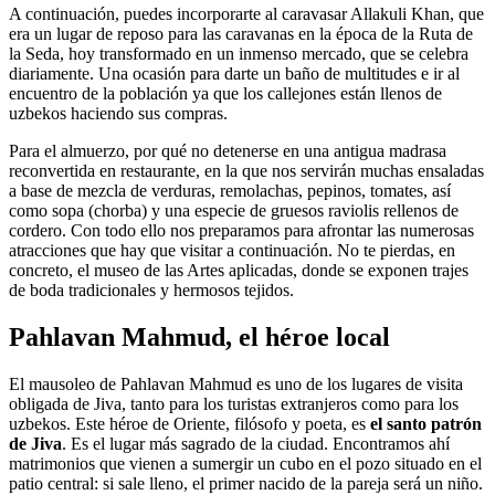
A continuación, puedes incorporarte al caravasar Allakuli Khan, que
era un lugar de reposo para las caravanas en la época de la Ruta de
la Seda, hoy transformado en un inmenso mercado, que se celebra
diariamente. Una ocasión para darte un baño de multitudes e ir al
encuentro de la población ya que los callejones están llenos de
uzbekos haciendo sus compras.
Para el almuerzo, por qué no detenerse en una antigua madrasa
reconvertida en restaurante, en la que nos servirán muchas ensaladas
a base de mezcla de verduras, remolachas, pepinos, tomates, así
como sopa (chorba) y una especie de gruesos raviolis rellenos de
cordero. Con todo ello nos preparamos para afrontar las numerosas
atracciones que hay que visitar a continuación. No te pierdas, en
concreto, el museo de las Artes aplicadas, donde se exponen trajes
de boda tradicionales y hermosos tejidos.
Pahlavan Mahmud, el héroe local
El mausoleo de Pahlavan Mahmud es uno de los lugares de visita
obligada de Jiva, tanto para los turistas extranjeros como para los
uzbekos. Este héroe de Oriente, filósofo y poeta, es
el santo patrón
de Jiva
. Es el lugar más sagrado de la ciudad. Encontramos ahí
matrimonios que vienen a sumergir un cubo en el pozo situado en el
patio central: si sale lleno, el primer nacido de la pareja será un niño.