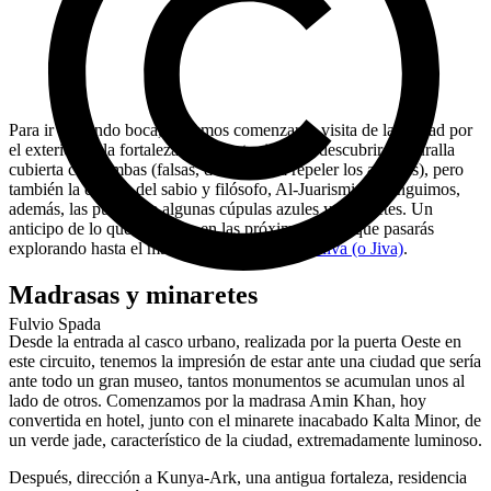
Para ir haciendo boca, podemos comenzar la visita de la ciudad por
el exterior de la fortaleza. La oportunidad de descubrir la muralla
cubierta con tumbas (falsas, destinadas a repeler los ataques), pero
también la estatua del sabio y filósofo, Al-Juarismi. Distinguimos,
además, las puntas de algunas cúpulas azules y minaretes. Un
anticipo de lo que te espera en las próximas horas que pasarás
explorando hasta el más mínimo rincón de
Khiva (o Jiva)
.
Madrasas y minaretes
Fulvio Spada
Desde la entrada al casco urbano, realizada por la puerta Oeste en
este circuito, tenemos la impresión de estar ante una ciudad que sería
ante todo un gran museo, tantos monumentos se acumulan unos al
lado de otros. Comenzamos por la madrasa Amin Khan, hoy
convertida en hotel, junto con el minarete inacabado Kalta Minor, de
un verde jade, característico de la ciudad, extremadamente luminoso.
Después, dirección a Kunya-Ark, una antigua fortaleza, residencia