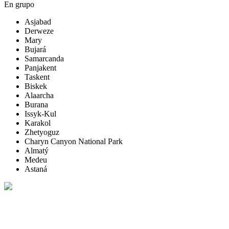
En grupo
Asjabad
Derweze
Mary
Bujará
Samarcanda
Panjakent
Taskent
Biskek
Alaarcha
Burana
Issyk-Kul
Karakol
Zhetyoguz
Charyn Canyon National Park
Almatý
Medeu
Astaná