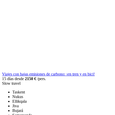
Viajes con bajas emisiones de carbono: ¡en tren y en bici!
15 días desde
2150 €
/pers.
Slow travel
Taskent
Nukus
Ellikqala
Jiva
Bujará