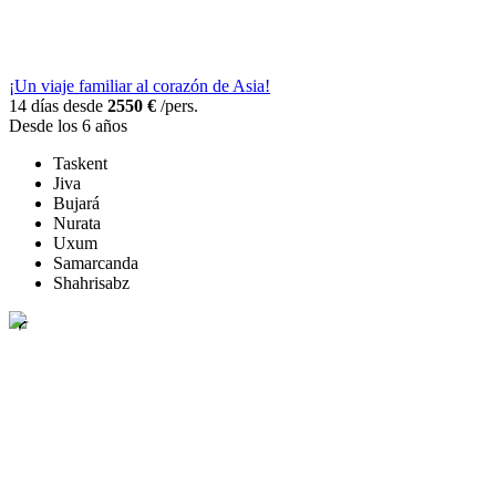
¡Un viaje familiar al corazón de Asia!
14 días desde
2550 €
/pers.
Desde los 6 años
Taskent
Jiva
Bujará
Nurata
Uxum
Samarcanda
Shahrisabz