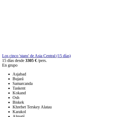
Los cinco 'stans' de Asia Central (15 días)
15 días desde
3305 €
/pers.
En grupo
Asjabad
Bujará
Samarcanda
Taskent
Kokand
Osh
Biskek
Khrebet Terskey Alatau
Karakol
Almatý