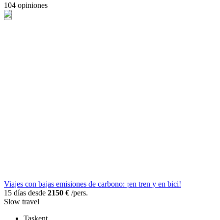
104 opiniones
Viajes con bajas emisiones de carbono: ¡en tren y en bici!
15 días desde
2150 €
/pers.
Slow travel
Taskent